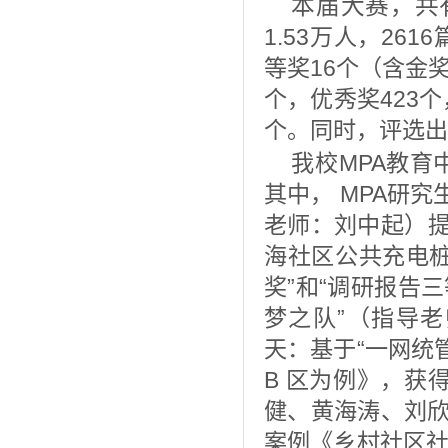
本届大赛，
共
1.53万人，2
等奖16个（含金
个，优秀奖423
个。同时，评选出
我校MPA教育
其中， MPA研
老师：刘中起）提
海社区公共充电
奖”和“调研报告
梦之队”（指导
天：基于“一网统
B 区为例》，获
健、黄海涛、刘欣
案例《乡村社区